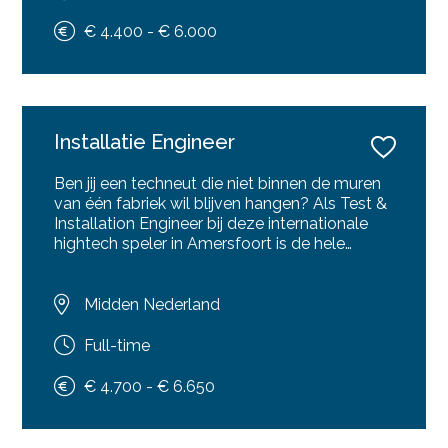
merkbaar en je krijgt alle ruimte om processen
naar jouw hand te zetten. Snel schakelen,
€ 4.400 - € 6.000
grenzen verleggen en écht bouwen, is dit
jouw volgende stap?
Installatie Engineer
Ben jij een techneut die niet binnen de muren
van één fabriek wil blijven hangen? Als Test &
Installation Engineer bij deze internationale
hightech speler in Amersfoort is de hele
wereld jouw werkterrein. De ene maand
valideer en test je complexe, klantspecifieke
systemen op de thuisbasis; de andere maand
Midden Nederland
reis je af naar internationale opdrachtgevers
om deze gigantische hightech installaties ter
Full-time
plaatse speelklaar te maken. Een unieke
combinatie van diepe techniek (mechanica,
€ 4.700 - € 6.650
elektronica én software) en internationaal
avontuur. Heb jij de hands-on mentaliteit om
dit op te pakken? Lees dan snel verder!