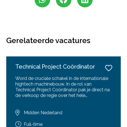
Gerelateerde vacatures
Technical Project Coördinator
Word de cruciale schakel in de internationale
hightech machinebouw. In de rol van
Technical Project Coördinator pak je direct na
de verkoop de regie over het hele
opleveringstraject. Jij coördineert complexe
installaties, begeleidt klanten tijdens de FAT
en structureert de nazorg en het
Midden Nederland
onderdelenbeheer alsof het je eigen toko is.
Geen dag is hetzelfde, de impact is direct
Full-time