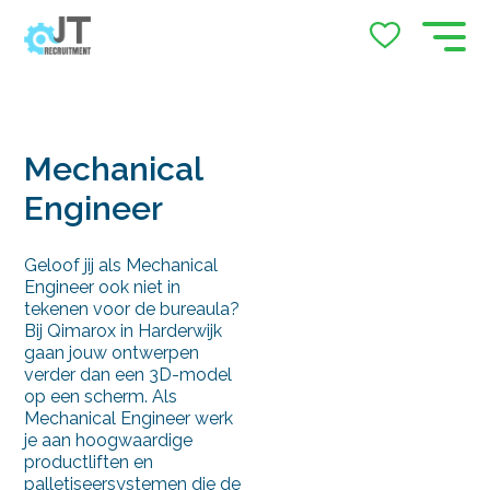
Job Alert
Naam
Mechanical
Engineer
E-mail
Geloof jij als Mechanical
Engineer ook niet in
tekenen voor de bureaula?
Bij Qimarox in Harderwijk
gaan jouw ontwerpen
verder dan een 3D-model
op een scherm. Als
locatie
Mechanical Engineer werk
je aan hoogwaardige
productliften en
's-Heerenberg
palletiseersystemen die de