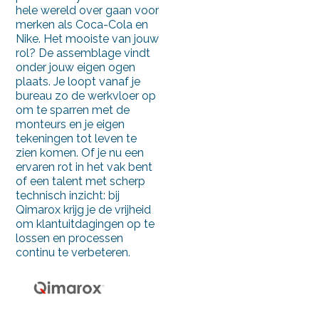
hele wereld over gaan voor
Almelo
merken als Coca-Cola en
Nike. Het mooiste van jouw
Amersfoort
rol? De assemblage vindt
onder jouw eigen ogen
Apeldoorn
plaats. Je loopt vanaf je
bureau zo de werkvloer op
Bodegraven
om te sparren met de
monteurs en je eigen
Deventer
tekeningen tot leven te
zien komen. Of je nu een
Ede
ervaren rot in het vak bent
of een talent met scherp
Elst
technisch inzicht: bij
Qimarox krijg je de vrijheid
Flevoland
om klantuitdagingen op te
lossen en processen
Hardenberg
continu te verbeteren.
Leiden
Maarheeze