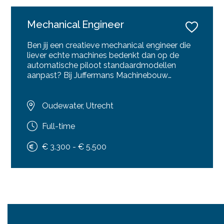
Mechanical Engineer
Ben jij een creatieve mechanical engineer die
liever echte machines bedenkt dan op de
automatische piloot standaardmodellen
aanpast? Bij Juffermans Machinebouw
ontwerpen en bouwen we hoogwaardige,
klantspecifieke speciaalmachines en
verpakkingslijnen. Als Mechanical Engineer
Oudewater, Utrecht
ben je van het eerste concept tot de
uiteindelijke oplevering betrokken bij het
Full-time
ontwerp. En het mooiste? Je loopt zo vanuit
je bureaustoel de werkplaats in om te zien
€ 3.300 - € 5.500
hoe jouw 3D-tekening tot leven wordt
gebracht. Zoek je afwisseling, korte lijnen en
pure passie voor techniek? Dan maken we
graag kennis met je!