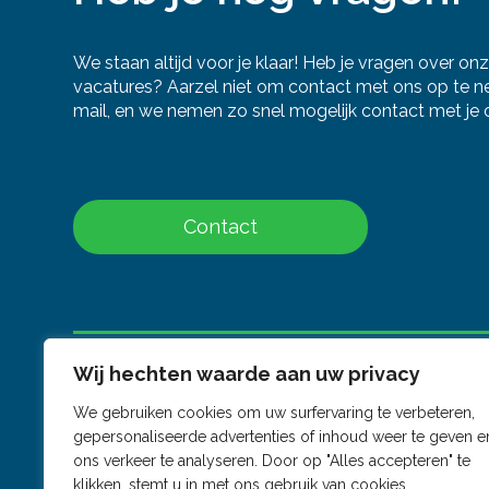
We staan altijd voor je klaar! Heb je vragen over on
vacatures? Aarzel niet om contact met ons op te nem
mail, en we nemen zo snel mogelijk contact met je 
Contact
Wij hechten waarde aan uw privacy
We gebruiken cookies om uw surfervaring te verbeteren,
JT Recruitment
gepersonaliseerde advertenties of inhoud weer te geven e
+31(0)6-21182850
ons verkeer te analyseren. Door op "Alles accepteren" te
info@jtrecruitment.com
klikken, stemt u in met ons gebruik van cookies.