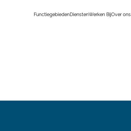
Functiegebieden
Diensten
Werken Bij
Over ons
Func
Dien
Werk