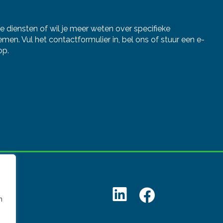
Over
ze diensten of wil je meer weten over specifieke
en. Vul het contactformulier in, bel ons of stuur een e-
op.
Nieu
Cont
n